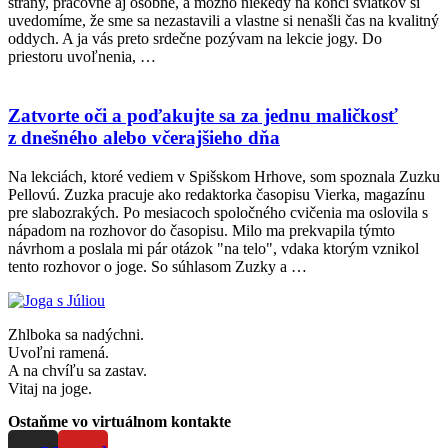
strany, pracovne aj osobne, a možno niekedy na konci sviatkov si
uvedomíme, že sme sa nezastavili a vlastne si nenašli čas na kvalitný
oddych. A ja vás preto srdečne pozývam na lekcie jogy. Do
priestoru uvoľnenia, …
Zatvorte oči a poďakujte sa za jednu maličkosť
z dnešného alebo včerajšieho dňa
Na lekciách, ktoré vediem v Spišskom Hrhove, som spoznala Zuzku
Pellovú. Zuzka pracuje ako redaktorka časopisu Vierka, magazínu
pre slabozrakých. Po mesiacoch spoločného cvičenia ma oslovila s
nápadom na rozhovor do časopisu. Milo ma prekvapila týmto
návrhom a poslala mi pár otázok "na telo", vdaka ktorým vznikol
tento rozhovor o joge. So súhlasom Zuzky a …
Zhlboka sa nadýchni.
Uvoľni ramená.
A na chvíľu sa zastav.
Vitaj na joge.
Ostaňme vo virtuálnom kontakte