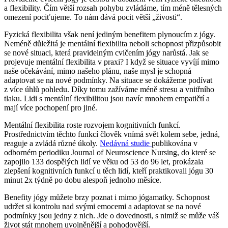
a flexibility. Čím větší rozsah pohybu zvládáme, tím méně tělesných
omezení pociťujeme. To nám dává pocit větší „živosti“.
Fyzická flexibilita však není jediným benefitem plynoucím z jógy.
Neméně důležitá je mentální flexibilita neboli schopnost přizpůsobit
se nové situaci, která pravidelným cvičením jógy narůstá. Jak se
projevuje mentální flexibilita v praxi? I když se situace vyvíjí mimo
naše očekávání, mimo našeho plánu, naše mysl je schopná
adaptovat se na nové podmínky. Na situace se dokážeme podívat
z více úhlů pohledu. Díky tomu zažíváme méně stresu a vnitřního
tlaku. Lidi s mentální flexibilitou jsou navíc mnohem empatičtí a
mají více pochopení pro jiné.
Mentální flexibilita roste rozvojem kognitivních funkcí.
Prostřednictvím těchto funkcí člověk vnímá svět kolem sebe, jedná,
reaguje a zvládá různé úkoly.
Nedávná studie
publikována v
odborném periodiku Journal of Neuroscience Nursing, do které se
zapojilo 133 dospělých lidí ve věku od 53 do 96 let, prokázala
zlepšení kognitivních funkcí u těch lidí, kteří praktikovali jógu 30
minut 2x týdně po dobu alespoň jednoho měsíce.
Benefity jógy můžete brzy poznat i mimo jógamatky. Schopnost
udržet si kontrolu nad svými emocemi a adaptovat se na nové
podmínky jsou jedny z nich. Jde o dovednosti, s nimiž se může váš
život stát mnohem uvolněnější a pohodovější.