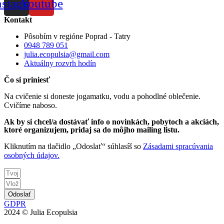
nstagram
Youtube
Kontakt
Pôsobím v regióne Poprad - Tatry
0948 789 051
julia.ecopulsia@gmail.com
Aktuálny rozvrh hodín
Čo si priniesť
Na cvičenie si doneste jogamatku, vodu a pohodlné oblečenie.
Cvičíme naboso.
Ak by si chcel/a dostávať info o novinkách, pobytoch a akciách,
ktoré organizujem, pridaj sa do môjho mailing listu.
Kliknutím na tlačidlo „Odoslať“ súhlasíš so
Zásadami spracúvania
osobných údajov.
Odoslať
GDPR
2024 © Julia Ecopulsia