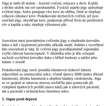
Jóga je směs tří složek – fyzické cvičení, relaxace a dech. Každá
z těchto složek má své opodstatnění. Fyzický aspekt jógy způsobuje
zvýšení tepu. Srdce pumpuje více krve do oběhu, čímž se zlepšuje
celková cirkulace krve. Praktikování dechových cvičení, jež jsou
součástí jógy, okysličuje krev, podporuje přívod živin do periferních
cév a kapilár a taky zlepšuje výkonnost plic.
Souvislost mezi pravidelným cvičením jógy a zlepšením krevního
tlaku u lidí s hypertenzí potvrdilo několik studií. Jedním z vysvětlení
této souvislosti je fakt, že cvičení jógy pravděpodobně napomáhá
zvýšit citlivost baroreceptorů. V důsledku toho je tělo schopné
zachytit vychýlení krevního tlaku z běžné hodnoty a udržet jeho
balanc v normě.
Praktikování jógy navíc pomáhá eliminovat rizikové faktory
odpovědné za onemocnění srdce, včetně úpravy BMI (index tělesné
hmotnosti), úbytku hmotnosti a zlepšení hladiny cholesterolu. Jóga
se ve spojení se zdravou stravou osvědčila jako pomocník při
vylepšení lipidových profilů (stavu tuků) jak u zdravých pacientů,
tak u pacientů s ischemickou chorobou srdce.
5. Jógou proti depresi