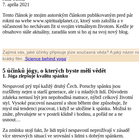
7. apríla 2021
Tento článok je mojim autorským článkom publikovaným pred pár
rokmi na webe www.spiritualplanet.cz, ktorý som založila a v
súčasnosti ho nechávam žit si svojim virtuálnym životom. Kedže je
obsahovo stále aktuálny, zaradila som si ho aj na svoj nový blog.
Zajímá vás, jaké účinky připisuje józe současná věda? A jaký názor n
krátký film „
Science behind yoga
“
.
5 účinků jógy, o kterých byste měli vědět
1. Jóga zlepšuje kvalitu spánku
Nespavostí prý trpí každý druhý Čech. Poruchy spánku jsou
rozšířeny nejen u starší generace, ale i u mladých lidí. Důvodem
zdaleka nemusí být jen nepohodlná matrace, nýbrž celkový životní
styl. Vysoké pracovní nasazení a shon během dne způsobuje, že
mysl má tendenci pracovat, i když se uložíme k spánku. Možná to
znáte, převalujete se v posteli klidně i hodinu, a pořád ne a ne
usnout…
Za zmínku stojí fakt, že lidi trpící nespavostí neprožívají v zásadě
více stresových situací ve srovnání s lidmi s dobrým spánkem.