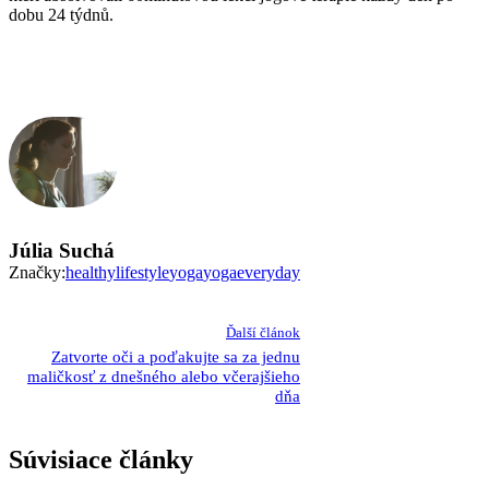
dobu 24 týdnů.
Júlia Suchá
Značky:
healthylifestyle
yoga
yogaeveryday
Ďalší článok
Zatvorte oči a poďakujte sa za jednu
maličkosť z dnešného alebo včerajšieho
dňa
Súvisiace články