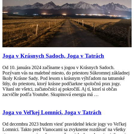
Joga v Krásnych Sadoch, Joga v Tatrách
Od 10. januára 2024 začíname s jogou v Krásnych Sadoch.
Pozývam vás na malebné miesto, do priestoru Súkromnej základnej
školy Krásne Sady. Pod lesom s krásnym výhľadom na tatranské
štíty, do priestoru, ktorý krásne podčiarkne spoločnú prax jogy.
Vítaní ste všetci, začiatočníci aj pokročilí. Aj tí, ktorí si občas
zacvičíte podľa Youtube. Skupinová energia má …
Joga vo Veľkej Lomnici, Joga v Tatrách
Od decembra 2023 budem viesť pravidelné lekcie jogy vo Veľkej
Lomnici. Takto pred Vianocami sa zvykneme rozdávať na všetky