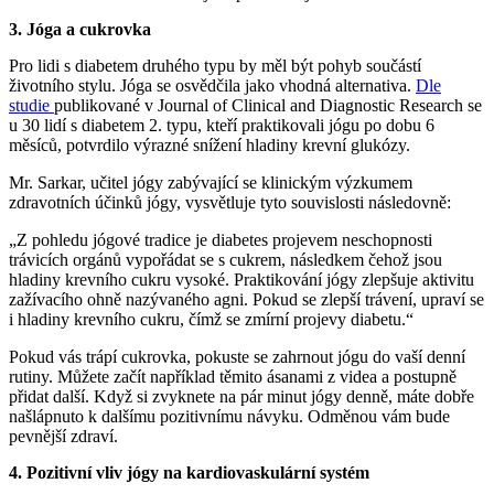
3. Jóga a cukrovka
Pro lidi s diabetem druhého typu by měl být pohyb součástí
životního stylu. Jóga se osvědčila jako vhodná alternativa.
Dle
studie
publikované v Journal of Clinical and Diagnostic Research se
u 30 lidí s diabetem 2. typu, kteří praktikovali jógu po dobu 6
měsíců, potvrdilo výrazné snížení hladiny krevní glukózy.
Mr. Sarkar, učitel jógy zabývající se klinickým výzkumem
zdravotních účinků jógy, vysvětluje tyto souvislosti následovně:
„Z pohledu jógové tradice je diabetes projevem neschopnosti
trávicích orgánů vypořádat se s cukrem, následkem čehož jsou
hladiny krevního cukru vysoké. Praktikování jógy zlepšuje aktivitu
zažívacího ohně nazývaného agni. Pokud se zlepší trávení, upraví se
i hladiny krevního cukru, čímž se zmírní projevy diabetu.“
Pokud vás trápí cukrovka, pokuste se zahrnout jógu do vaší denní
rutiny. Můžete začít například těmito ásanami z videa a postupně
přidat další. Když si zvyknete na pár minut jógy denně, máte dobře
našlápnuto k dalšímu pozitivnímu návyku. Odměnou vám bude
pevnější zdraví.
4. Pozitivní vliv jógy na kardiovaskulární systém