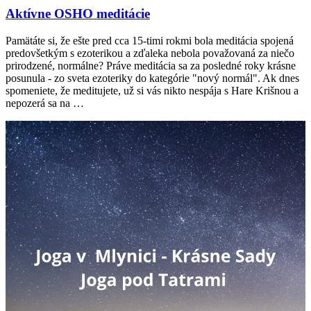
Aktívne OSHO meditácie
Pamätáte si, že ešte pred cca 15-timi rokmi bola meditácia spojená
predovšetkým s ezoterikou a zďaleka nebola považovaná za niečo
prirodzené, normálne? Práve meditácia sa za posledné roky krásne
posunula - zo sveta ezoteriky do kategórie "nový normál". Ak dnes
spomeniete, že meditujete, už si vás nikto nespája s Hare Krišnou a
nepozerá sa na …