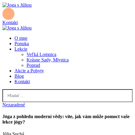
Kontakt
O mne
Ponuka
Lekcie
Veľká Lomnica
Krásne Sady, Mlynica
Poprad
Akcie a Pobyty
Blog
Kontakt
Nezaradené
Jóga z pohledu moderní vědy: víte, jak vám může pomoct vaše
lekce jógy?
Júlia Suchá