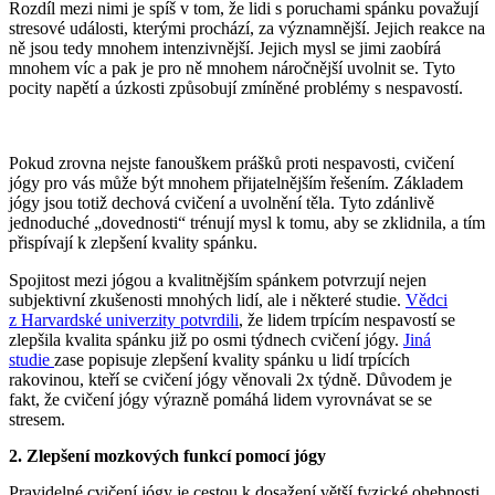
Rozdíl mezi nimi je spíš v tom, že lidi s poruchami spánku považují
stresové události, kterými prochází, za významnější. Jejich reakce na
ně jsou tedy mnohem intenzivnější. Jejich mysl se jimi zaobírá
mnohem víc a pak je pro ně mnohem náročnější uvolnit se. Tyto
pocity napětí a úzkosti způsobují zmíněné problémy s nespavostí.
Pokud zrovna nejste fanouškem prášků proti nespavosti, cvičení
jógy pro vás může být mnohem přijatelnějším řešením. Základem
jógy jsou totiž dechová cvičení a uvolnění těla. Tyto zdánlivě
jednoduché „dovednosti“ trénují mysl k tomu, aby se zklidnila, a tím
přispívají k zlepšení kvality spánku.
Spojitost mezi jógou a kvalitnějším spánkem potvrzují nejen
subjektivní zkušenosti mnohých lidí, ale i některé studie.
Vědci
z Harvardské univerzity potvrdili
, že lidem trpícím nespavostí se
zlepšila kvalita spánku již po osmi týdnech cvičení jógy.
Jiná
studie
zase popisuje zlepšení kvality spánku u lidí trpících
rakovinou, kteří se cvičení jógy věnovali 2x týdně. Důvodem je
fakt, že cvičení jógy výrazně pomáhá lidem vyrovnávat se se
stresem.
2. Zlepšení mozkových funkcí pomocí jógy
Pravidelné cvičení jógy je cestou k dosažení větší fyzické ohebnosti