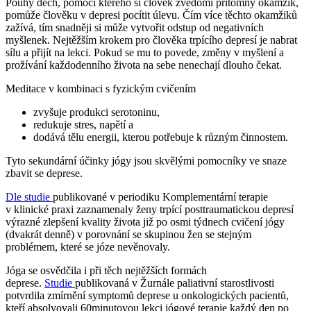
Pouhý dech, pomocí kterého si člověk zvědomí přítomný okamžik,
pomůže člověku v depresi pocítit úlevu. Čím více těchto okamžiků
zažívá, tím snadněji si může vytvořit odstup od negativních
myšlenek. Nejtěžším krokem pro člověka trpícího depresí je nabrat
sílu a přijít na lekci. Pokud se mu to povede, změny v myšlení a
prožívání každodenního života na sebe nenechají dlouho čekat.
Meditace v kombinaci s fyzickým cvičením
zvyšuje produkci serotoninu,
redukuje stres, napětí a
dodává tělu energii, kterou potřebuje k různým činnostem.
Tyto sekundární účinky jógy jsou skvělými pomocníky ve snaze
zbavit se deprese.
Dle studie
publikované v periodiku Komplementární terapie
v klinické praxi zaznamenaly ženy trpící posttraumatickou depresí
výrazné zlepšení kvality života již po osmi týdnech cvičení jógy
(dvakrát denně) v porovnání se skupinou žen se stejným
problémem, které se józe nevěnovaly.
Jóga se osvědčila i při těch nejtěžších formách
deprese.
Studie
publikovaná v Žurnále paliativní starostlivosti
potvrdila zmírnění symptomů deprese u onkologických pacientů,
kteří absolvovali 60minutovou lekci jógové terapie každý den po