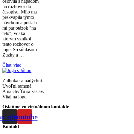
oslovila s nápadom
na rozhovor do
časopisu. Milo ma
prekvapila týmto
návrhom a poslala
mi pár otázok "na
telo", vdaka
ktorým vznikol
tento rozhovor o
joge. So súhlasom
Zuzky a …
Čítať viac
Zhlboka sa nadýchni.
Uvoľni ramená.
A na chvíľu sa zastav.
Vitaj na joge.
Ostaňme vo virtuálnom kontakte
nstagram
Youtube
Kontakt