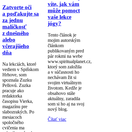
víte, jak vám
Zatvorte oči
může pomoct
a poďakujte sa
vaše lekce
za jednu
jógy?
maličkosť
z dnešného
Tento článok je
alebo
mojim autorským
článkom
včerajšieho
publikovaným pred
dňa
pár rokmi na webe
www.spiritualplanet.cz,
Na lekciách, ktoré
ktorý som založila
vediem v Spišskom
a v súčasnosti ho
Hrhove, som
nechávam žit si
spoznala Zuzku
svojim virtuálnym
Pellovú. Zuzka
životom. Kedže je
pracuje ako
obsahovo stále
redaktorka
aktuálny, zaradila
časopisu Vierka,
som si ho aj na svoj
magazínu pre
nový blog.
slabozrakých. Po
mesiacoch
Čítať viac
spoločného
cvičenia ma