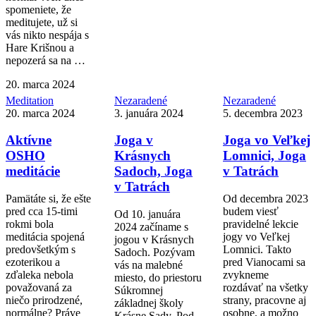
spomeniete, že
meditujete, už si
vás nikto nespája s
Hare Krišnou a
nepozerá sa na …
20. marca 2024
Meditation
Nezaradené
Nezaradené
20. marca 2024
3. januára 2024
5. decembra 2023
Aktívne
Joga v
Joga vo Veľkej
OSHO
Krásnych
Lomnici, Joga
meditácie
Sadoch, Joga
v Tatrách
v Tatrách
Pamätáte si, že ešte
Od decembra 2023
pred cca 15-timi
budem viesť
Od 10. januára
rokmi bola
pravidelné lekcie
2024 začíname s
meditácia spojená
jogy vo Veľkej
jogou v Krásnych
predovšetkým s
Lomnici. Takto
Sadoch. Pozývam
ezoterikou a
pred Vianocami sa
vás na malebné
zďaleka nebola
zvykneme
miesto, do priestoru
považovaná za
rozdávať na všetky
Súkromnej
niečo prirodzené,
strany, pracovne aj
základnej školy
normálne? Práve
osobne, a možno
Krásne Sady. Pod