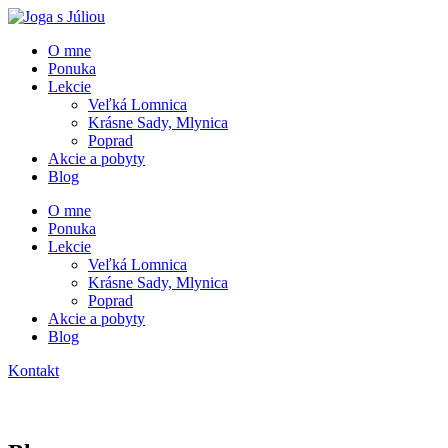
O mne
Ponuka
O 
Lekcie
Po
Veľká Lomnica
Lek
Krásne Sady, Mlynica
Akc
Poprad
Bl
Akcie a pobyty
Kon
Blog
O mne
Ponuka
Lekcie
Veľká Lomnica
Krásne Sady, Mlynica
Poprad
Akcie a pobyty
Blog
Kontakt