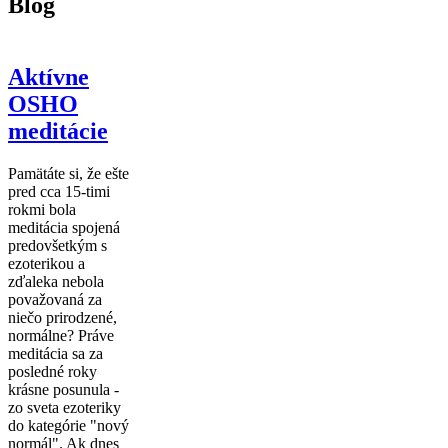
Blog
Aktívne
OSHO
meditácie
Pamätáte si, že ešte
pred cca 15-timi
rokmi bola
meditácia spojená
predovšetkým s
ezoterikou a
zďaleka nebola
považovaná za
niečo prirodzené,
normálne? Práve
meditácia sa za
posledné roky
krásne posunula -
zo sveta ezoteriky
do kategórie "nový
normál". Ak dnes