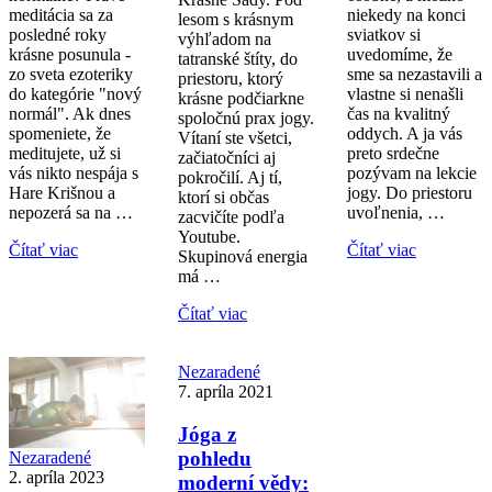
meditácia sa za
niekedy na konci
lesom s krásnym
posledné roky
sviatkov si
výhľadom na
krásne posunula -
uvedomíme, že
tatranské štíty, do
zo sveta ezoteriky
sme sa nezastavili a
priestoru, ktorý
do kategórie "nový
vlastne si nenašli
krásne podčiarkne
normál". Ak dnes
čas na kvalitný
spoločnú prax jogy.
spomeniete, že
oddych. A ja vás
Vítaní ste všetci,
meditujete, už si
preto srdečne
začiatočníci aj
vás nikto nespája s
pozývam na lekcie
pokročilí. Aj tí,
Hare Krišnou a
jogy. Do priestoru
ktorí si občas
nepozerá sa na …
uvoľnenia, …
zacvičíte podľa
Youtube.
Čítať viac
Čítať viac
Skupinová energia
má …
Čítať viac
Nezaradené
7. apríla 2021
Jóga z
pohledu
Nezaradené
2. apríla 2023
moderní vědy: